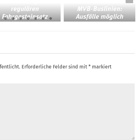
etzten Beiwagen im
regulären
MVB-Buslinien:
Fahrgasteinsatz
Ausfälle möglich
fentlicht.
Erforderliche Felder sind mit
*
markiert