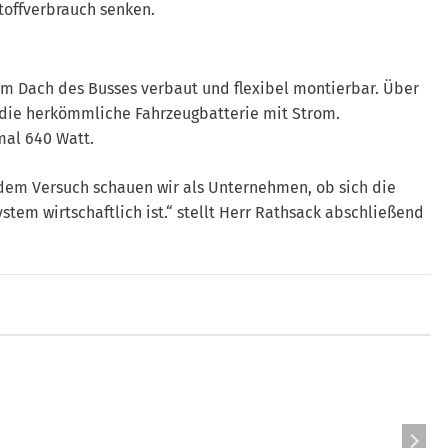
toffverbrauch senken.
em Dach des Busses verbaut und flexibel montierbar. Über
e die herkömmliche Fahrzeugbatterie mit Strom.
mal 640 Watt.
dem Versuch schauen wir als Unternehmen, ob sich die
tem wirtschaftlich ist.“ stellt Herr Rathsack abschließend
Bye, Wagen!
Abschied vom