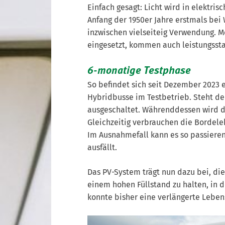
Einfach gesagt: Licht wird in elektr
Anfang der 1950er Jahre erstmals bei 
inzwischen vielseiteig Verwendung. M
eingesetzt, kommen auch leistungsst
6-monatige Testphase
So befindet sich seit Dezember 2023 
Hybridbusse im Testbetrieb. Steht der
ausgeschaltet. Währenddessen wird di
Gleichzeitig verbrauchen die Bordelek
Im Ausnahmefall kann es so passieren
ausfällt.
Das PV-System trägt nun dazu bei, di
einem hohen Füllstand zu halten, in d
Die Solarmodule wurden auf dem
konnte bisher eine verlängerte Leben
Dänemark, welches sich auf 