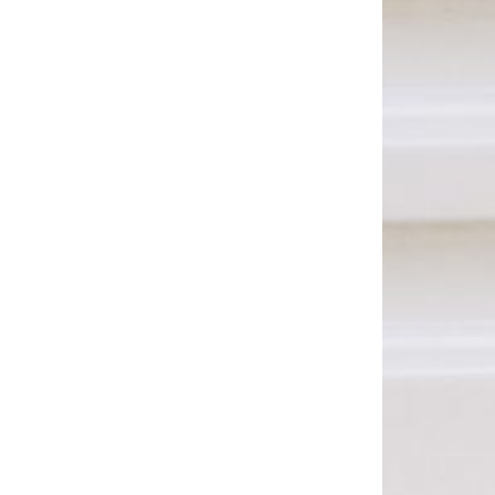
Safe! – Mit den
Wir für euch an
Öffis sicher
Weihnachten
unterwegs