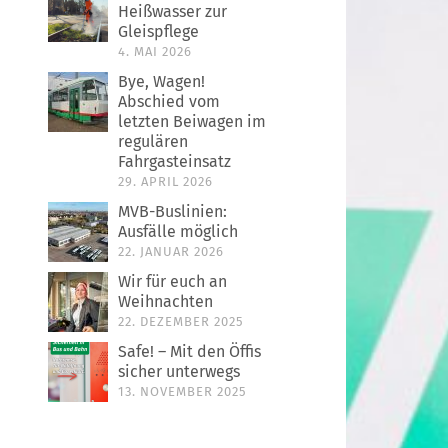
Heißwasser zur
Gleispflege
4. MAI 2026
Bye, Wagen!
Abschied vom
letzten Beiwagen im
regulären
Fahrgasteinsatz
29. APRIL 2026
MVB-Buslinien:
Ausfälle möglich
22. JANUAR 2026
Wir für euch an
Weihnachten
22. DEZEMBER 2025
Safe! – Mit den Öffis
sicher unterwegs
13. NOVEMBER 2025