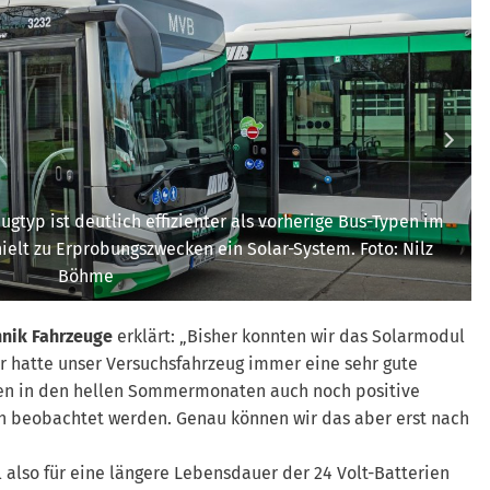
ugtyp ist deutlich effizienter als vorherige Bus-Typen im
ielt zu Erprobungszwecken ein Solar-System. Foto: Nilz
Böhme
hnik Fahrzeuge
erklärt: „Bisher konnten wir das Solarmodul
r hatte unser Versuchsfahrzeug immer eine sehr gute
nen in den hellen Sommermonaten auch noch positive
h beobachtet werden. Genau können wir das aber erst nach
 also für eine längere Lebensdauer der 24 Volt-Batterien