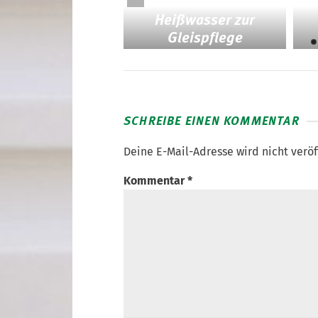
Wildkraut ade:
l
Flexity im
Heißwasser zur
hrgasteinsatz
Gleispflege
SCHREIBE EINEN KOMMENTAR
Deine E-Mail-Adresse wird nicht veröf
Kommentar
*