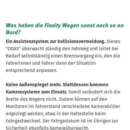
Was haben die Flexity Wagen sonst noch so an
Bord?
Ein Assistenzsystem zur Kollisionsvermeidung.
Dieses
"ODAS" überwacht ständig den Fahrweg und leitet bei
Bedarf selbstständig einen Bremsvorgang ein, den die
Fahrerinnen und Fahrer dann der Situation
entsprechend anpassen.
Keine Außenspiegel mehr. Stattdessen kommen
Kamerasysteme zum Einsatz.
Somit verändert sich die
Breite des Wagens nicht. Zudem können auf den
Monitoren im Fahrerstand verschiedene Kamerabilder
angeziegt werden, etwa in der Haltestelle beim
Fahrgastwechsel. Der Fahrgastraum ist im Übrigen zur
Die beiden Projektteams von MVB und Alstom v.l.n.r.:
Sicherheit ebenfalls Kameraüberwacht.