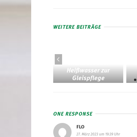
WEITERE BEITRÄGE
Wildkraut ade:
l
Flexity im
Heißwasser zur
hrgasteinsatz
Gleispflege
ONE RESPONSE
FLO
27. März 2023 um 19:39 Uhr