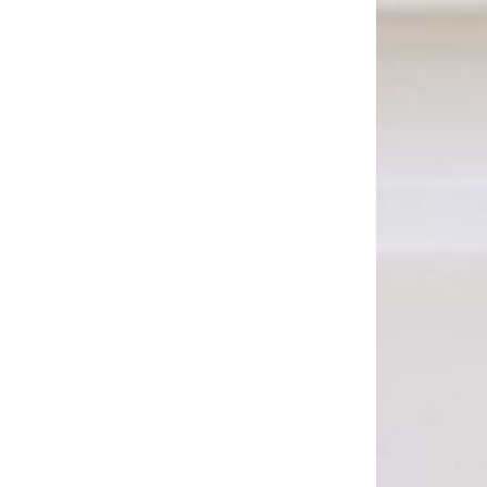
Safe! – Mit den
Wir für euch an
Öffis sicher
Weihnachten
unterwegs