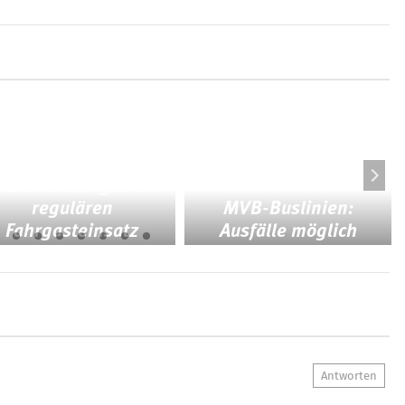
Bye, Wagen!
Abschied vom
etzten Beiwagen im
regulären
MVB-Buslinien:
Fahrgasteinsatz
Ausfälle möglich
Antworten