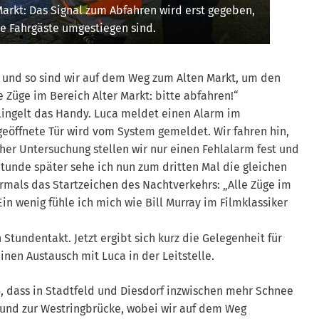
Markt: Das Signal zum Abfahren wird erst gegeben,
e Fahrgäste umgestiegen sind.
n, und so sind wir auf dem Weg zum Alten Markt, um den
e Züge im Bereich Alter Markt: bitte abfahren!“
lingelt das Handy. Luca meldet einen Alarm im
geöffnete Tür wird vom System gemeldet. Wir fahren hin,
her Untersuchung stellen wir nur einen Fehlalarm fest und
Stunde später sehe ich nun zum dritten Mal die gleichen
rmals das Startzeichen des Nachtverkehrs: „Alle Züge im
Ein wenig fühle ich mich wie Bill Murray im Filmklassiker
Stundentakt. Jetzt ergibt sich kurz die Gelegenheit für
nen Austausch mit Luca in der Leitstelle.
, dass in Stadtfeld und Diesdorf inzwischen mehr Schnee
d und zur Westringbrücke, wobei wir auf dem Weg