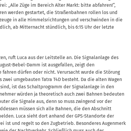
rei: „Alle Züge im Bereich Alter Markt: bitte abfahren!“,
oren werden gestartet, die Straßenbahnen rollen los und
rzeuge in alle Himmelsrichtungen und verschwinden in die
lich, ab Mitternacht stündlich, bis 6:15 Uhr der letzte
en, ruft Luca aus der Leitstelle an. Die Signalanlage des
ugust-Bebel-Damm ist ausgefallen, zeigt den
e fahren dürfen oder nicht. Verursacht wurde die Störung
s zwei umgebauten Tatra T4D besteht. Da die alten Wagen
ind, ist das Schaltprogramm der Signalanlage in den
nehmer würden ja theoretisch auch zwei Bahnen bedeuten
puter die Signale aus, denn so muss zwingend vor der
ddessen müssen sich alle Bahnen, die den Abschnitt
nmelden. Luca sieht dort anhand der GPS-Standorte der
frei ist und regelt so den Zugbetrieb. Besonderes Augenmerk
ie der Nachtverkehr. Schließlich muss auch der