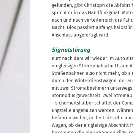
gefunden, gibt Christoph die Abfahrt f
spricht er in das Handfunkgerät. Mot
nach und nach verteilen sich die Fah
Nacht. Dies passiert anfangs halbstünd
Anschluss abgefertigt wird.
Signalstörung
Kurz nach dem wir wieder im Auto sitz
eingleisigen Streckenabschnitts am A
Straßenbahnen also nicht mehr, ob si
durch den Winterdienstwagen, der au
mit zwei Stromabnehmern unterwegs s
Störmodus gewechselt. Zwei Stromab
– sicherheitshalber schaltet der Com
Engstelle angehalten werden. Währen
befahren wollen, in der Leitstelle a
Wagen, ob der eingleisige Abschnitt 
bekommen die einrückenden Züge, sow