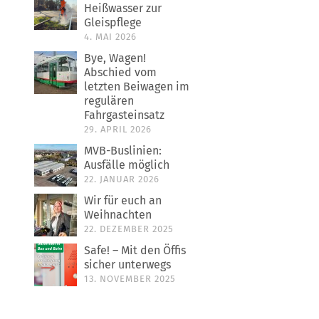
Heißwasser zur
Gleispflege
4. MAI 2026
Bye, Wagen!
Abschied vom
letzten Beiwagen im
regulären
Fahrgasteinsatz
29. APRIL 2026
MVB-Buslinien:
Ausfälle möglich
22. JANUAR 2026
Wir für euch an
Weihnachten
22. DEZEMBER 2025
Safe! – Mit den Öffis
sicher unterwegs
13. NOVEMBER 2025