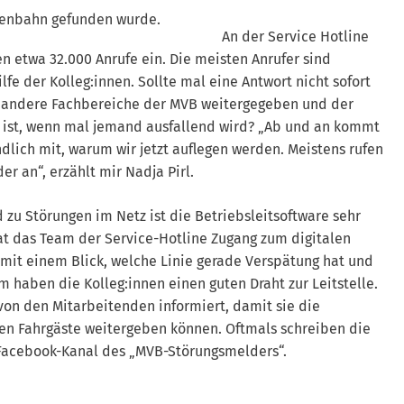
aßenbahn gefunden wurde.
An der Service Hotline
en etwa 32.000 Anrufe ein. Die meisten Anrufer sind
lfe der Kolleg:innen. Sollte mal eine Antwort nicht sofort
an andere Fachbereiche der MVB weitergegeben und der
s ist, wenn mal jemand ausfallend wird? „Ab und an kommt
ndlich mit, warum wir jetzt auflegen werden. Meistens rufen
r an“, erzählt mir Nadja Pirl.
 zu Störungen im Netz ist die Betriebsleitsoftware sehr
hat das Team der Service-Hotline Zugang zum digitalen
 mit einem Blick, welche Linie gerade Verspätung hat und
 haben die Kolleg:innen einen guten Draht zur Leitstelle.
on den Mitarbeitenden informiert, damit sie die
en Fahrgäste weitergeben können. Oftmals schreiben die
Facebook-Kanal des „MVB-Störungsmelders“.