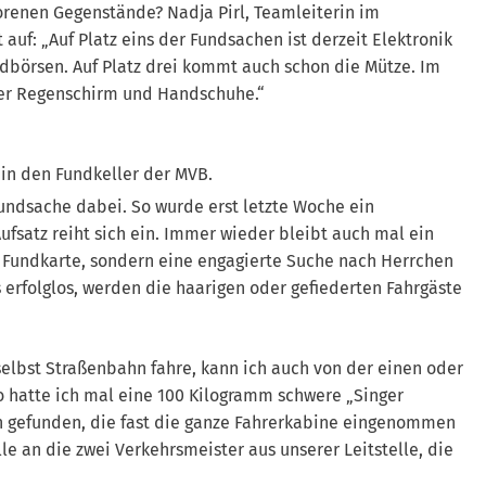
orenen Gegenstände? Nadja Pirl, Teamleiterin im
f: „Auf Platz eins der Fundsachen ist derzeit Elektronik
ldbörsen. Auf Platz drei kommt auch schon die Mütze. Im
iker Regenschirm und Handschuhe.“
 in den Fundkeller der MVB.
Fundsache dabei. So wurde erst letzte Woche ein
ufsatz reiht sich ein. Immer wieder bleibt auch mal ein
ne Fundkarte, sondern eine engagierte Suche nach Herrchen
 erfolglos, werden die haarigen oder gefiederten Fahrgäste
lbst Straßenbahn fahre, kann ich auch von der einen oder
o hatte ich mal eine 100 Kilogramm schwere „Singer
 gefunden, die fast die ganze Fahrerkabine eingenommen
le an die zwei Verkehrsmeister aus unserer Leitstelle, die