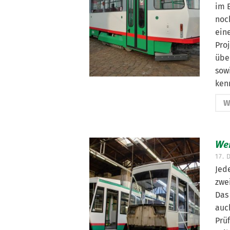
im E
noc
ein
Pro
übe
sow
ken
W
We
17.
Jede
zwe
Das 
auc
Prü