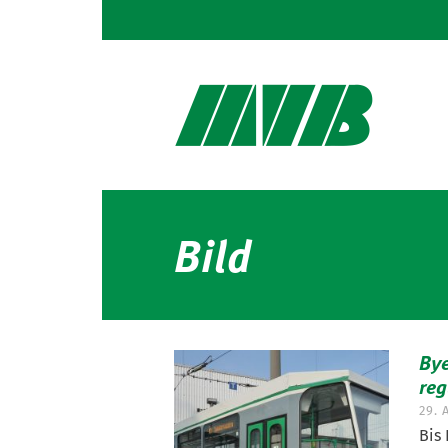
Bild
Bye
reg
29. 
Bis