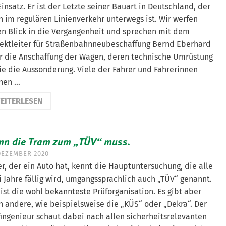
insatz. Er ist der Letzte seiner Bauart in Deutschland, der
h im regulären Linienverkehr unterwegs ist. Wir werfen
en Blick in die Vergangenheit und sprechen mit dem
jektleiter für Straßenbahnneubeschaffung Bernd Eberhard
r die Anschaffung der Wagen, deren technische Umrüstung
ie die Aussonderung. Viele der Fahrer und Fahrerinnen
nen …
EITERLESEN
nn die Tram zum „TÜV“ muss.
 DEZEMBER 2020
r, der ein Auto hat, kennt die Hauptuntersuchung, die alle
i Jahre fällig wird, umgangssprachlich auch „TÜV“ genannt.
ist die wohl bekannteste Prüforganisation. Es gibt aber
h andere, wie beispielsweise die „KÜS“ oder „Dekra“. Der
fingenieur schaut dabei nach allen sicherheitsrelevanten