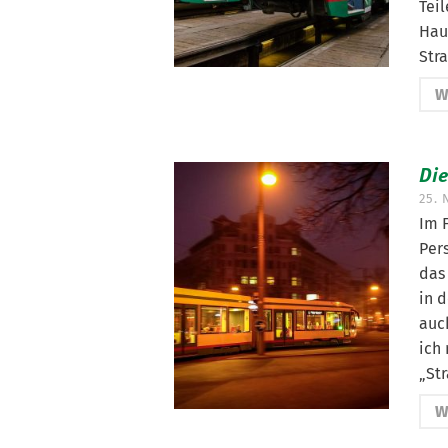
Teil
Hau
Str
W
Di
25.
Im 
Per
das 
in 
auch
ich
„Str
W