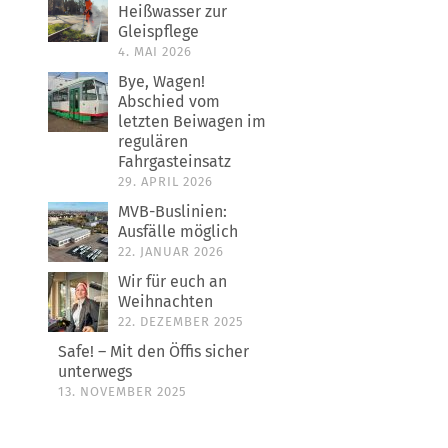
Heißwasser zur
Gleispflege
4. MAI 2026
Bye, Wagen!
Abschied vom
letzten Beiwagen im
regulären
Fahrgasteinsatz
29. APRIL 2026
MVB-Buslinien:
Ausfälle möglich
22. JANUAR 2026
Wir für euch an
Weihnachten
22. DEZEMBER 2025
Safe! – Mit den Öffis sicher
unterwegs
13. NOVEMBER 2025