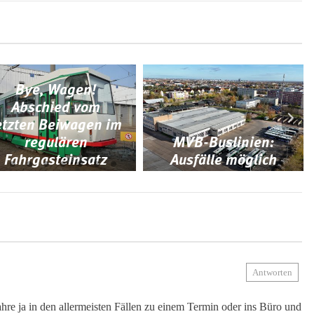
Bye, Wagen!
Abschied vom
etzten Beiwagen im
regulären
MVB-Buslinien:
Fahrgasteinsatz
Ausfälle möglich
Antworten
ahre ja in den allermeisten Fällen zu einem Termin oder ins Büro und