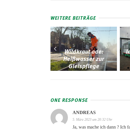
WEITERE BEITRÄGE
Wildkraut ade:
l
Flexity im
Heißwasser zur
hrgasteinsatz
Gleispflege
ONE RESPONSE
ANDREAS
5. März 2023 um 20:32 Uhr
Ja, was mache ich dann ? Ich f