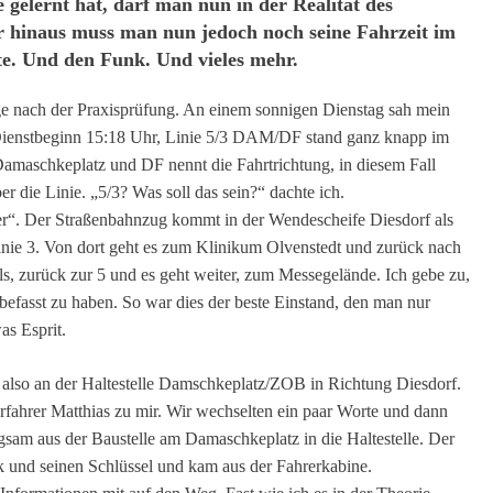
 gelernt hat, darf man nun in der Realität des
 hinaus muss man nun jedoch noch seine Fahrzeit im
te. Und den Funk. Und vieles mehr.
age nach der Praxisprüfung. An einem sonnigen Dienstag sah mein
. Dienstbeginn 15:18 Uhr, Linie 5/3 DAM/DF stand ganz knapp im
amaschkeplatz und DF nennt die Fahrtrichtung, in diesem Fall
r die Linie. „5/3? Was soll das sein?“ dachte ich.
er“. Der Straßenbahnzug kommt in der Wendescheife Diesdorf als
Linie 3. Von dort geht es zum Klinikum Olvenstedt und zurück nach
als, zurück zur 5 und es geht weiter, zum Messegelände. Ich gebe zu,
befasst zu haben. So war dies der beste Einstand, den man nur
as Esprit.
also an der Haltestelle Damschkeplatz/ZOB in Richtung Diesdorf.
ahrer Matthias zu mir. Wir wechselten ein paar Worte und dann
gsam aus der Baustelle am Damaschkeplatz in die Haltestelle. Der
 und seinen Schlüssel und kam aus der Fahrerkabine.