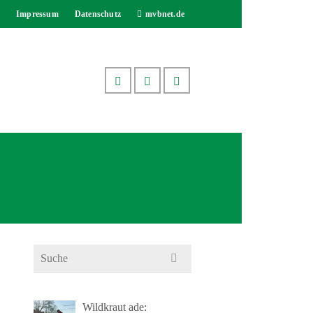
Impressum
Datenschutz
mvbnet.de
Search
for:
Wildkraut ade: