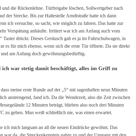
iegel und die Rückenlehne. Türfreigabe löschen, Sollwertgeber nach
uf der Strecke. Bis zur Haltestelle Arndtstraße hatte ich dann
nn ich versuchte, so sacht, wie möglich zu fahren. Das hatte zur
mehr Verspätung anhäufte. Irritiert war ich am Anfang auch vom
“ Taster drückt. Dieses Geräusch gab es ja im Fahrschulwagen, in
 es für mich ebenso, wenn sich die erste Tür öffnete. Da sie direkt
laut und am Anfang doch gewöhnungsbedürftig.
ich war stetig damit beschäftigt, alles im Griff zu
dass meine erste Runde auf der „5“ mit sagenhaften neun Minuten
ch anstrengend, fand ich. Da die Wendezeit, also die Zeit zwischen
Messegelände 12 Minuten beträgt, blieben also noch drei Minuten
WC zu gehen. Man weiß schließlich nie, was einen erwartet.
te ich mich langsam an all die neuen Eindrücke gewöhnt. Das
ahn war da, die Streckenkenntnis nahm zu und der Umgang mit den