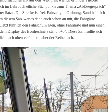
 Informationen mit auf den Weg. Fast wie ich es in der Theorie
mlich im Lehrbuch etliche Stichpunkte zum Thema „Ablösegespräch“
apper Satz: „Die Strecke ist frei, Fahrzeug in Ordnung. Sand habe ich
en diesem Satz war es dann auch schon an mir, die Fahrgäste
Zuletzt fuhr ich den Fahrschulwagen, ohne Fahrgäste und nun einen
dem Display des Bordrechners stand „+0“. Diese Zahl sollte sich
lich nach oben verändern, aber der Reihe nach.