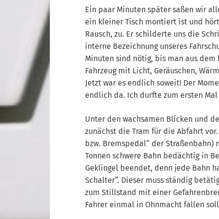
Ein paar Minuten später saßen wir al
ein kleiner Tisch montiert ist und hö
Rausch, zu. Er schilderte uns die Schr
interne Bezeichnung unseres Fahrschu
Minuten sind nötig, bis man aus dem 
Fahrzeug mit Licht, Geräuschen, Wärm
Jetzt war es endlich soweit! Der Mome
endlich da. Ich durfte zum ersten Mal 
Unter den wachsamen Blicken und der 
zunächst die Tram für die Abfahrt vor
bzw. Bremspedal“ der Straßenbahn) na
Tonnen schwere Bahn bedächtig in Be
Geklingel beendet, denn jede Bahn h
Schalter“. Dieser muss ständig betäti
zum Stillstand mit einer Gefahrenbre
Fahrer einmal in Ohnmacht fallen soll